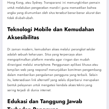
Hong Kong, atau Sydney. Transparansi ini memungkinkan pemain
untuk melakukan pengecekan mandiri guna memastikan bahwa
angka yang diumumkan oleh situs tersebut benar-benar akurat dan
tidak diubah-ubah.
Teknologi Mobile dan Kemudahan
Aksesibilitas
Di zaman modern, kemudahan akses melalui perangkat seluler
adalah sebuah keharusan. Situs yang terpercaya akan
mengoptimalkan platform mereka agar ringan dan mudah
dinavigasi melalui smartphone. Penggunaan aplikasi khusus atau
tampilan web yang responsif menunjukkan komitmen pengembang
dalam memberikan pengalaman pengguna yang terbaik. Selain
itu, ketersediaan link alternatif yang selalu diperbarui merupakan
bentuk pelayanan untuk mengatasi kendala akses teknis yang
sering terjadi di dunia internet.
Edukasi dan Tanggung Jawab