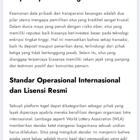
Keamanan data pribadi dan transparansi keuangan adalah dua
pilar utama mengapa pemilihan situs yang kredibel sangat krusial.
Dalam dunia maya yang penuh dengan risiko siber, situs yang
memiliki reputasi baik biasanya berinvestasi besar pada teknologi
enkripsi tingkat tinggi. Hal ini memastikan bahwa setiap transaksi,
baik itu deposit maupun penarikan dana, terlindungi dari pihak
ketiga yang tidak bertanggung jawab. Selain itu, situs yang
dianggap terpercaya biasanya memiliki rekam jejak yang panjang
dan testimoni positif dari komunitas pemain.
Standar Operasional Internasional
dan Lisensi Resmi
Sebuah platform togel dapat dikategorikan sebagai pihak yang
layak dipercaya apabila mereka berafiliasi dengan organisasi lotre
internasional. Lembaga seperti World Lottery Association (WLA)
memberikan standar ketat mengenai bagaimana sebuah undian
harus dilakukan. Situs yang mengikuti standar ini menjamin bahwa
angka yang keluar adalah murni hasil dari pengundian yang adil