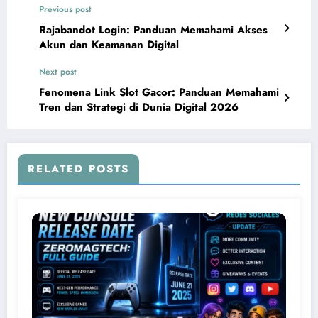
Previous post
Rajabandot Login: Panduan Memahami Akses
Akun dan Keamanan Digital
Next post
Fenomena Link Slot Gacor: Panduan Memahami
Tren dan Strategi di Dunia Digital 2026
RELATED POSTS