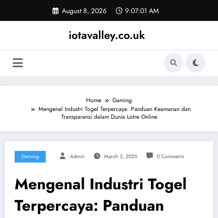
Skip
August 8, 2026
9:07:01 AM
to
content
iotavalley.co.uk
Home
Gaming
Mengenal Industri Togel Terpercaya: Panduan Keamanan dan
Transparansi dalam Dunia Lotre Online
Gaming
Admin
March 3, 2025
0 Comments
Mengenal Industri Togel
Terpercaya: Panduan