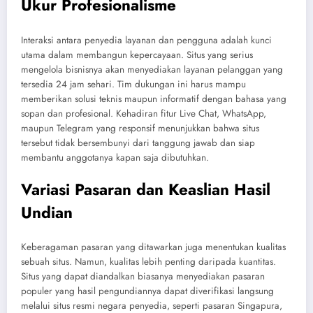
Ukur Profesionalisme
Interaksi antara penyedia layanan dan pengguna adalah kunci
utama dalam membangun kepercayaan. Situs yang serius
mengelola bisnisnya akan menyediakan layanan pelanggan yang
tersedia 24 jam sehari. Tim dukungan ini harus mampu
memberikan solusi teknis maupun informatif dengan bahasa yang
sopan dan profesional. Kehadiran fitur Live Chat, WhatsApp,
maupun Telegram yang responsif menunjukkan bahwa situs
tersebut tidak bersembunyi dari tanggung jawab dan siap
membantu anggotanya kapan saja dibutuhkan.
Variasi Pasaran dan Keaslian Hasil
Undian
Keberagaman pasaran yang ditawarkan juga menentukan kualitas
sebuah situs. Namun, kualitas lebih penting daripada kuantitas.
Situs yang dapat diandalkan biasanya menyediakan pasaran
populer yang hasil pengundiannya dapat diverifikasi langsung
melalui situs resmi negara penyedia, seperti pasaran Singapura,