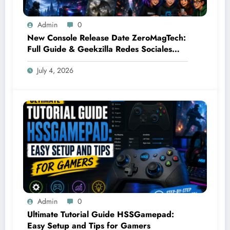
Admin
0
New Console Release Date ZeroMagTech:
Full Guide & Geekzilla Redes Sociales
Update
July 4, 2026
Admin
0
Ultimate Tutorial Guide HSSGamepad:
Easy Setup and Tips for Gamers